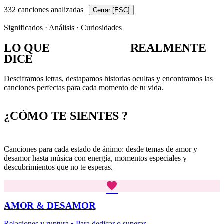
332 canciones analizadas
|
Cerrar [ESC]
Significados · Análisis · Curiosidades
LO QUE
TU CANCIÓN
REALMENTE
DICE
Desciframos letras, destapamos historias ocultas y encontramos las
canciones perfectas para cada momento de tu vida.
¿CÓMO TE
SIENTES
?
Canciones para cada estado de ánimo: desde temas de amor y
desamor hasta música con energía, momentos especiales y
descubrimientos que no te esperas.
favorite
AMOR & DESAMOR
Relaciones y ruptura • Para dedicar o superar...