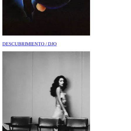
¿DE QUÉ TRATA MAN I NEED DE OLIVIA
DEAN?...
AMOR-DESAMOR / OLIVIA DEAN
Reggaeton
SIGNIFICADO DE BAILE INOLVIDABLE DE