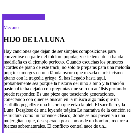
ROCK EN ESPAÑOL
Mecano
HIJO DE LA LUNA
Hay canciones que dejan de ser simples composiciones para
convertirse en parte del folclore popular, y este tema de la banda
madrileña es el ejemplo perfecto. Cuando escuchas los primeros
acordes de piano de este track, no solo te preparas para una melodía
pop; te sumerges en una fábula oscura que mezcla el misticismo
gitano con la tragedia griega. Si has llegado hasta aquí,
probablemente sea porque la historia del niño albino y la traición
pasional te ha dejado con preguntas que solo un análisis profundo
puede responder. Es una pieza que trasciende generaciones,
conectando con quienes buscan en la música algo más que un
estribillo pegadizo: una historia que eriza la piel. El sacrificio y la
Luna: Desglose de una leyenda trágica La narrativa de la canción se
estructura como un romance clásico, donde se nos presenta a una
mujer gitana que, desesperada por el amor de un hombre, recurre a
fuerzas sobrenaturales. El conflicto central nace de un...
Latin Pop