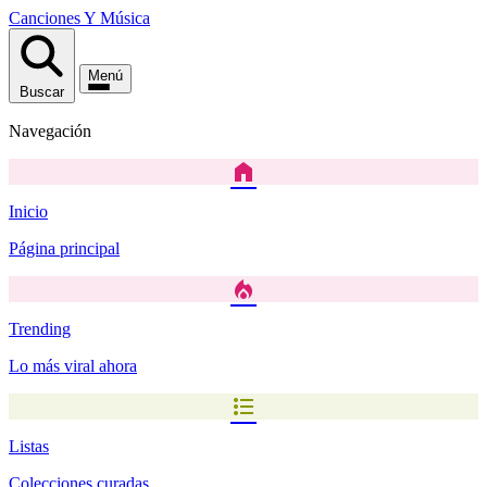
Canciones
Y
Música
Menú
Buscar
Navegación
home
Inicio
Página principal
local_fire_department
Trending
Lo más viral ahora
format_list_bulleted
Listas
Colecciones curadas