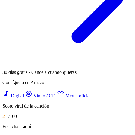
30 días gratis · Cancela cuando quieras
Consíguela en Amazon
music_note
album
apparel
Digital
Vinilo / CD
Merch oficial
Score viral de la canción
21
/100
Escúchala aquí