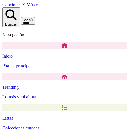
Canciones
Y
Música
Menú
Buscar
Navegación
home
Inicio
Página principal
local_fire_department
Trending
Lo más viral ahora
format_list_bulleted
Listas
Colecciones curadas