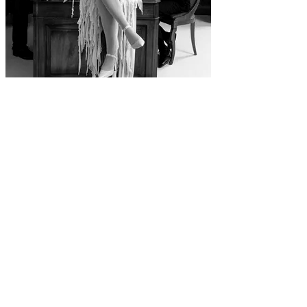
TODO SOBRE TENEMOS LA RESPUESTA DE
ELYELLA, LORI MEYERS: ¿POR QUÉ NO
PUEDES DEJAR DE ESCUCHARLA?
ELYELLA, Lori Meyers
AMOR & DESAMOR
Indie