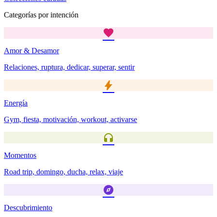
Categorías por intención
favorite
Amor & Desamor
Relaciones, ruptura, dedicar, superar, sentir
bolt
Energía
Gym, fiesta, motivación, workout, activarse
headphones
Momentos
Road trip, domingo, ducha, relax, viaje
explore
Descubrimiento