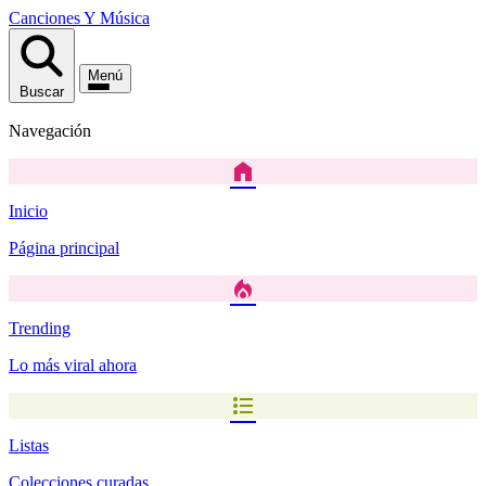
Canciones
Y
Música
Menú
Buscar
Navegación
home
Inicio
Página principal
local_fire_department
Trending
Lo más viral ahora
format_list_bulleted
Listas
Colecciones curadas