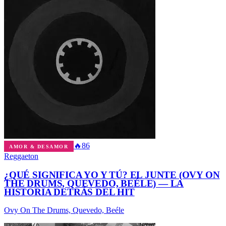
🔥
86
AMOR & DESAMOR
Reggaeton
¿QUÉ SIGNIFICA YO Y TÚ? EL JUNTE (OVY ON
THE DRUMS, QUEVEDO, BEÉLE) — LA
HISTORIA DETRÁS DEL HIT
Ovy On The Drums, Quevedo, Beéle