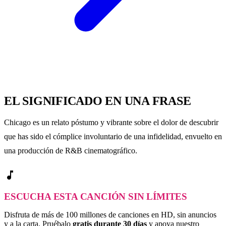
EL SIGNIFICADO EN UNA FRASE
Chicago es un relato póstumo y vibrante sobre el dolor de descubrir
que has sido el cómplice involuntario de una infidelidad, envuelto en
una producción de R&B cinematográfico.
music_note
ESCUCHA ESTA CANCIÓN SIN LÍMITES
Disfruta de más de 100 millones de canciones en HD, sin anuncios
y a la carta. Pruébalo
gratis durante 30 días
y apoya nuestro