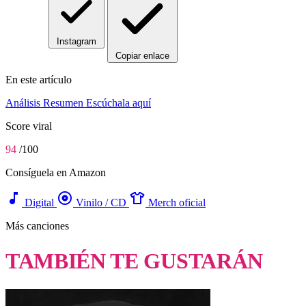
Instagram
Copiar enlace
En este artículo
Análisis
Resumen
Escúchala aquí
Score viral
94
/100
Consíguela en Amazon
music_note
album
apparel
Digital
Vinilo / CD
Merch oficial
Más canciones
TAMBIÉN TE GUSTARÁN