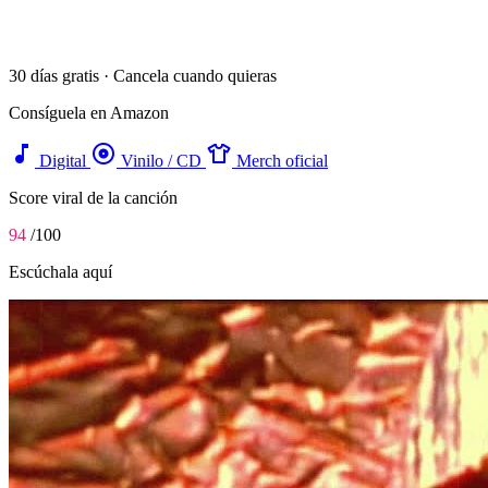
30 días gratis · Cancela cuando quieras
Consíguela en Amazon
music_note
album
apparel
Digital
Vinilo / CD
Merch oficial
Score viral de la canción
94
/100
Escúchala aquí