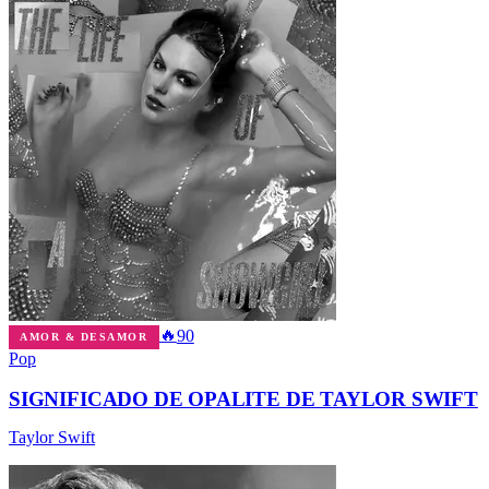
🔥
90
AMOR & DESAMOR
Pop
SIGNIFICADO DE OPALITE DE TAYLOR SWIFT
Taylor Swift