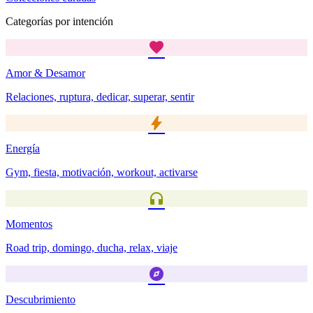
Categorías por intención
favorite
Amor & Desamor
Relaciones, ruptura, dedicar, superar, sentir
bolt
Energía
Gym, fiesta, motivación, workout, activarse
headphones
Momentos
Road trip, domingo, ducha, relax, viaje
explore
Descubrimiento