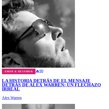
🔥
90
AMOR & DESAMOR
LA HISTORIA DETRÁS DE EL MENSAJE
DETRÁS DE ALEX WARREN: UN FLECHAZO
IRREAL
Alex Warren