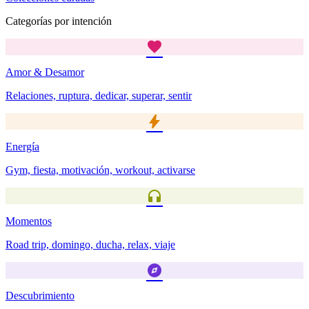
Categorías por intención
favorite
Amor & Desamor
Relaciones, ruptura, dedicar, superar, sentir
bolt
Energía
Gym, fiesta, motivación, workout, activarse
headphones
Momentos
Road trip, domingo, ducha, relax, viaje
explore
Descubrimiento