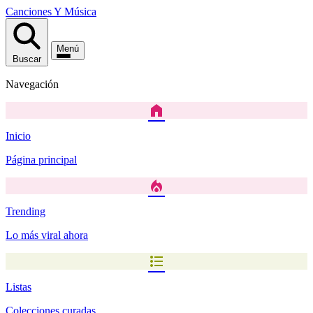
Canciones
Y
Música
Menú
Buscar
Navegación
home
Inicio
Página principal
local_fire_department
Trending
Lo más viral ahora
format_list_bulleted
Listas
Colecciones curadas