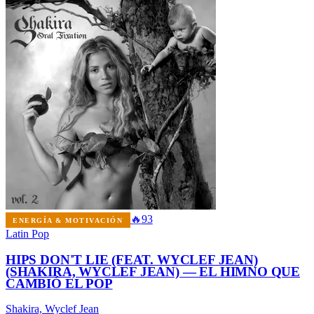
🔥
93
ENERGÍA & MOTIVACIÓN
Latin Pop
HIPS DON'T LIE (FEAT. WYCLEF JEAN)
(SHAKIRA, WYCLEF JEAN) — EL HIMNO QUE
CAMBIÓ EL POP
Shakira, Wyclef Jean