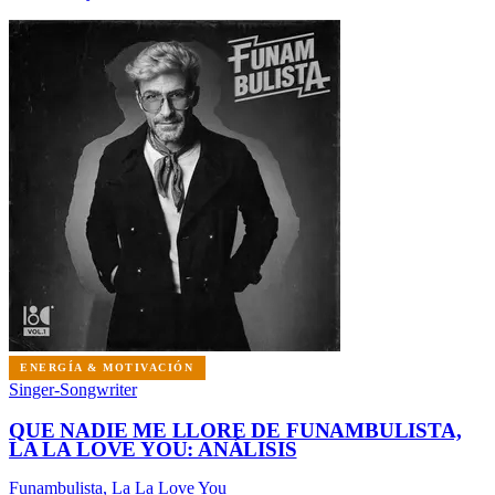
ENERGÍA & MOTIVACIÓN
Singer-Songwriter
QUE NADIE ME LLORE DE FUNAMBULISTA,
LA LA LOVE YOU: ANÁLISIS
Funambulista, La La Love You