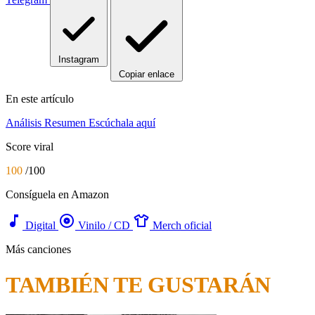
Instagram
Copiar enlace
En este artículo
Análisis
Resumen
Escúchala aquí
Score viral
100
/100
Consíguela en Amazon
music_note
album
apparel
Digital
Vinilo / CD
Merch oficial
Más canciones
TAMBIÉN TE GUSTARÁN