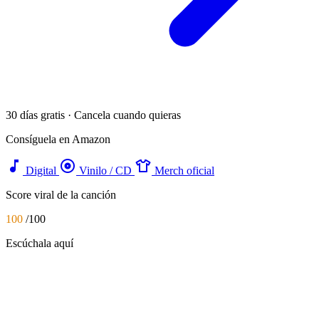
30 días gratis · Cancela cuando quieras
Consíguela en Amazon
music_note
album
apparel
Digital
Vinilo / CD
Merch oficial
Score viral de la canción
100
/100
Escúchala aquí