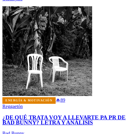
🔥
89
ENERGÍA & MOTIVACIÓN
Reggaetón
¿DE QUÉ TRATA VOY A LLEVARTE PA PR DE
BAD BUNNY? LETRA Y ANÁLISIS
Bad Bunny