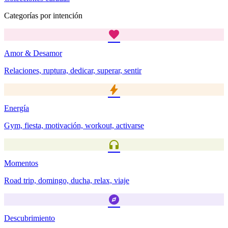
Categorías por intención
favorite
Amor & Desamor
Relaciones, ruptura, dedicar, superar, sentir
bolt
Energía
Gym, fiesta, motivación, workout, activarse
headphones
Momentos
Road trip, domingo, ducha, relax, viaje
explore
Descubrimiento