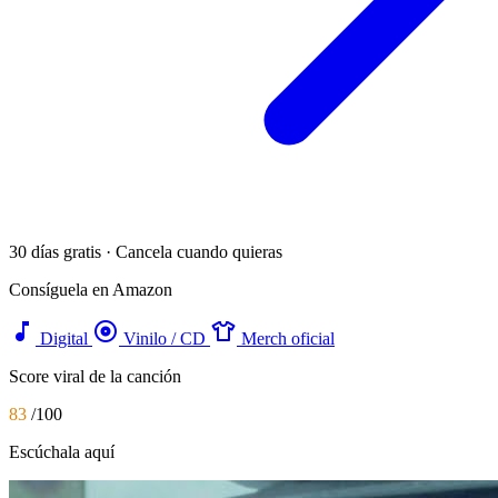
30 días gratis · Cancela cuando quieras
Consíguela en Amazon
music_note
album
apparel
Digital
Vinilo / CD
Merch oficial
Score viral de la canción
83
/100
Escúchala aquí