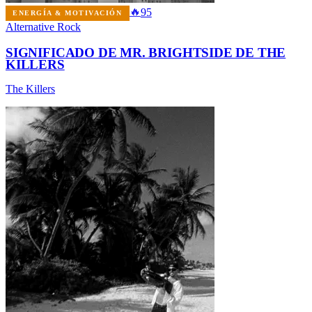
🔥
95
ENERGÍA & MOTIVACIÓN
Alternative Rock
SIGNIFICADO DE MR. BRIGHTSIDE DE THE
KILLERS
The Killers