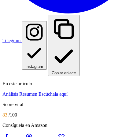
Telegram
Instagram
Copiar enlace
En este artículo
Análisis
Resumen
Escúchala aquí
Score viral
83
/100
Consíguela en Amazon
music_note
album
apparel