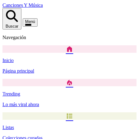
Canciones
Y
Música
Menú
Buscar
Navegación
home
Inicio
Página principal
local_fire_department
Trending
Lo más viral ahora
format_list_bulleted
Listas
Colecciones curadas