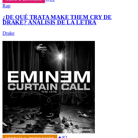
Rap
¿DE QUÉ TRATA MAKE THEM CRY DE
DRAKE? ANÁLISIS DE LA LETRA
Drake
🔥
82