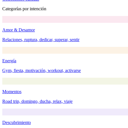
Categorías por intención
Amor & Desamor
Relaciones, ruptura, dedicar, superar, sentir
Energía
Gym, fiesta, motivación, workout, activarse
Momentos
Road trip, domingo, ducha, relax, viaje
Descubrimiento