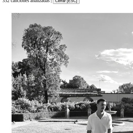
332 canciones analizadas
|
Cerrar [ESC]