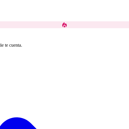
local_fire_department
ie te cuenta.