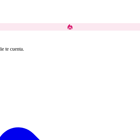
local_fire_department
ie te cuenta.