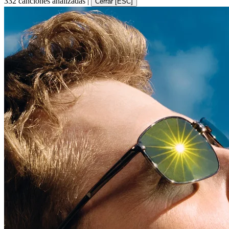
332 canciones analizadas
|
Cerrar [ESC]