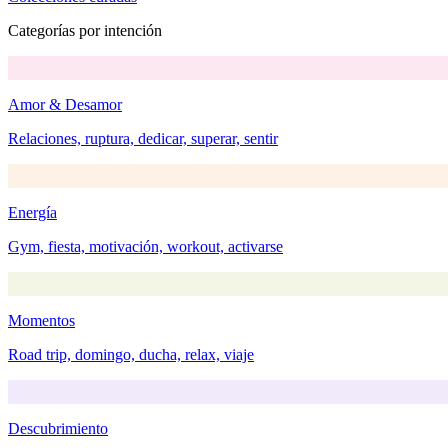
Categorías por intención
Amor & Desamor
Relaciones, ruptura, dedicar, superar, sentir
Energía
Gym, fiesta, motivación, workout, activarse
Momentos
Road trip, domingo, ducha, relax, viaje
Descubrimiento