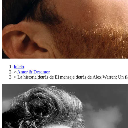
Inicio
>
Amor & Desamor
>
La historia detrás de El mensaje detrás de Alex Warren: Un 