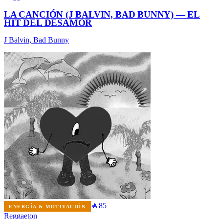
LA CANCIÓN (J BALVIN, BAD BUNNY) — EL
HIT DEL DESAMOR
J Balvin, Bad Bunny
🔥
85
ENERGÍA & MOTIVACIÓN
Reggaeton