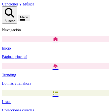
Canciones
Y
Música
Menú
Buscar
Navegación
home
Inicio
Página principal
local_fire_department
Trending
Lo más viral ahora
format_list_bulleted
Listas
Colecciones curadas