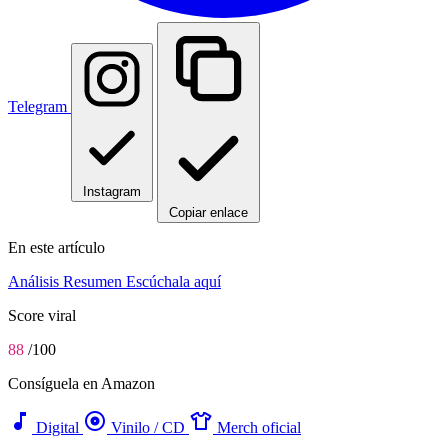
Telegram
Instagram
Copiar enlace
En este artículo
Análisis
Resumen
Escúchala aquí
Score viral
88
/100
Consíguela en Amazon
music_note
album
apparel
Digital
Vinilo / CD
Merch oficial