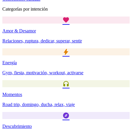
Categorías por intención
favorite
Amor & Desamor
Relaciones, ruptura, dedicar, superar, sentir
bolt
Energía
Gym, fiesta, motivación, workout, activarse
headphones
Momentos
Road trip, domingo, ducha, relax, viaje
explore
Descubrimiento