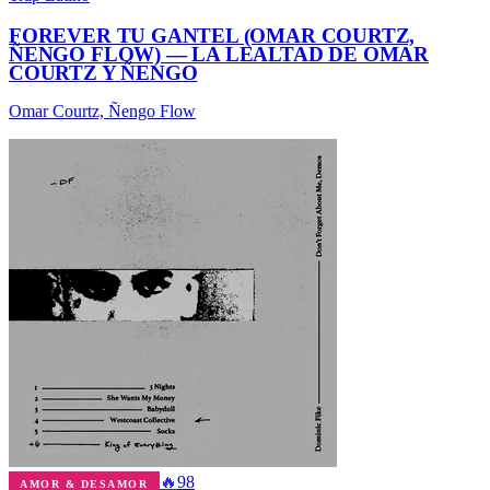
FOREVER TU GANTEL (OMAR COURTZ,
ÑENGO FLOW) — LA LEALTAD DE OMAR
COURTZ Y ÑENGO
Omar Courtz, Ñengo Flow
🔥
98
AMOR & DESAMOR