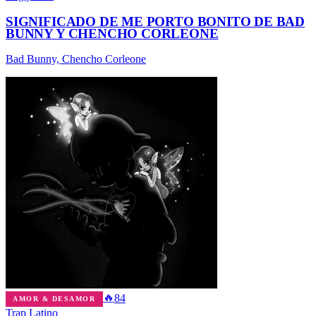
SIGNIFICADO DE ME PORTO BONITO DE BAD
BUNNY Y CHENCHO CORLEONE
Bad Bunny, Chencho Corleone
🔥
84
AMOR & DESAMOR
Trap Latino