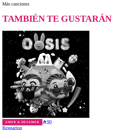
Más canciones
TAMBIÉN TE GUSTARÁN
🔥
90
AMOR & DESAMOR
Reggaeton