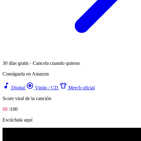
30 días gratis · Cancela cuando quieras
Consíguela en Amazon
music_note
album
apparel
Digital
Vinilo / CD
Merch oficial
Score viral de la canción
88
/100
Escúchala aquí