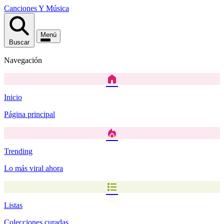
Canciones
Y
Música
Menú
Buscar
Navegación
home
Inicio
Página principal
local_fire_department
Trending
Lo más viral ahora
format_list_bulleted
Listas
Colecciones curadas