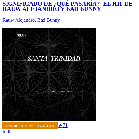
SIGNIFICADO DE ¿QUÉ PASARÍA?: EL HIT DE
RAUW ALEJANDRO Y BAD BUNNY
Rauw Alejandro, Bad Bunny
🔥
71
ENERGÍA & MOTIVACIÓN
Indie