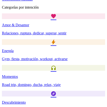
Categorías por intención
favorite
Amor & Desamor
Relaciones, ruptura, dedicar, superar, sentir
bolt
Energía
Gym, fiesta, motivación, workout, activarse
headphones
Momentos
Road trip, domingo, ducha, relax, viaje
explore
Descubrimiento