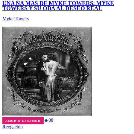
UNA NA MAS DE MYKE TOWERS: MYKE
TOWERS Y SU ODA AL DESEO REAL
Myke Towers
🔥
88
AMOR & DESAMOR
Reggaeton