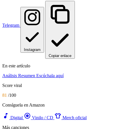
Telegram
Instagram
Copiar enlace
En este artículo
Análisis
Resumen
Escúchala aquí
Score viral
81
/100
Consíguela en Amazon
music_note
album
apparel
Digital
Vinilo / CD
Merch oficial
Más canciones