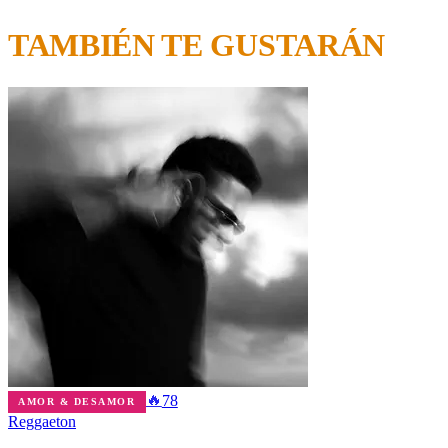
TAMBIÉN TE GUSTARÁN
🔥
78
AMOR & DESAMOR
Reggaeton