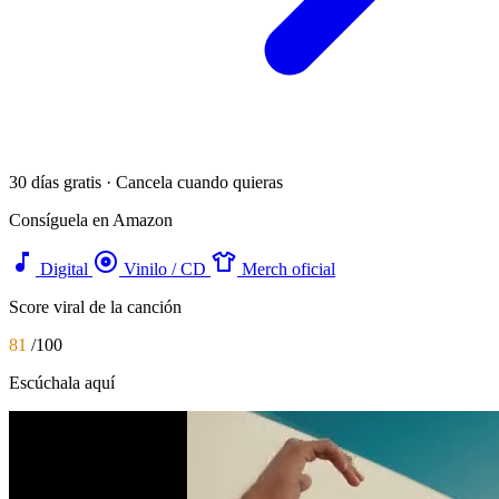
30 días gratis · Cancela cuando quieras
Consíguela en Amazon
music_note
album
apparel
Digital
Vinilo / CD
Merch oficial
Score viral de la canción
81
/100
Escúchala aquí