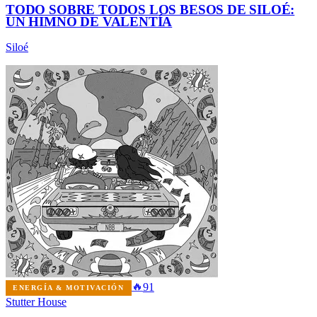
TODO SOBRE TODOS LOS BESOS DE SILOÉ:
UN HIMNO DE VALENTÍA
Siloé
🔥
91
ENERGÍA & MOTIVACIÓN
Stutter House