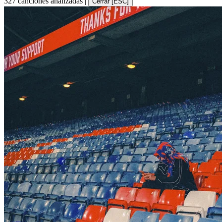
327 canciones analizadas
|
Cerrar [ESC]