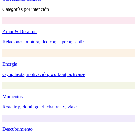
Categorías por intención
Amor & Desamor
Relaciones, ruptura, dedicar, superar, sentir
Energía
Gym, fiesta, motivación, workout, activarse
Momentos
Road trip, domingo, ducha, relax, viaje
Descubrimiento