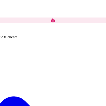
local_fire_department
ie te cuenta.