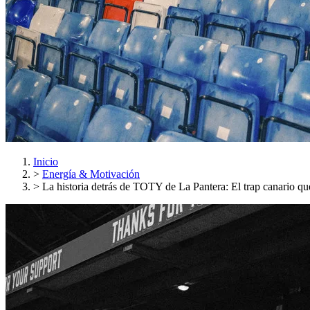
Inicio
>
Energía & Motivación
>
La historia detrás de TOTY de La Pantera: El trap canario q