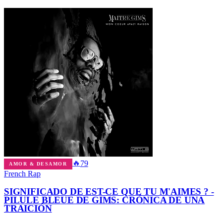
🔥
79
AMOR & DESAMOR
French Rap
SIGNIFICADO DE EST-CE QUE TU M'AIMES ? -
PILULE BLEUE DE GIMS: CRÓNICA DE UNA
TRAICIÓN