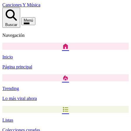
Canciones
Y
Música
Menú
Buscar
Navegación
home
Inicio
Página principal
local_fire_department
Trending
Lo más viral ahora
format_list_bulleted
Listas
Colecciones curadas