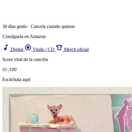
30 días gratis · Cancela cuando quieras
Consíguela en Amazon
music_note
album
apparel
Digital
Vinilo / CD
Merch oficial
Score viral de la canción
80
/100
Escúchala aquí