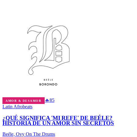
🔥
85
AMOR & DESAMOR
Latin Afrobeats
¿QUÉ SIGNIFICA 'MI REFE' DE BEÉLE?
HISTORIA DE UN AMOR SIN SECRETOS
Beéle, Ovy On The Drums