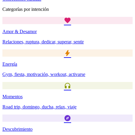
Categorías por intención
favorite
Amor & Desamor
Relaciones, ruptura, dedicar, superar, sentir
bolt
Energía
Gym, fiesta, motivación, workout, activarse
headphones
Momentos
Road trip, domingo, ducha, relax, viaje
explore
Descubrimiento