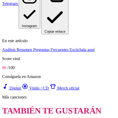
Telegram
Instagram
Copiar enlace
En este artículo
Análisis
Resumen
Preguntas Frecuentes
Escúchala aquí
Score viral
80
/100
Consíguela en Amazon
music_note
album
apparel
Digital
Vinilo / CD
Merch oficial
Más canciones
TAMBIÉN TE GUSTARÁN