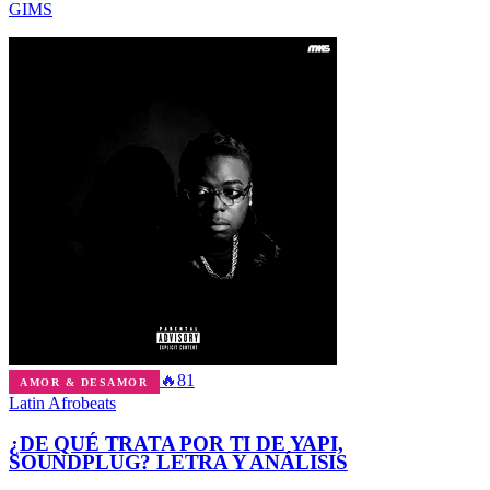
GIMS
🔥
81
AMOR & DESAMOR
Latin Afrobeats
¿DE QUÉ TRATA POR TI DE YAPI,
SOUNDPLUG? LETRA Y ANÁLISIS