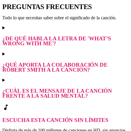
PREGUNTAS FRECUENTES
Todo lo que necesitas saber sobre el significado de la canción.
¿DE QUÉ HABLA LA LETRA DE 'WHAT’S
WRONG WITH ME'?
¿QUÉ APORTA LA COLABORACIÓN DE
ROBERT SMITH A LA CANCIÓN?
¿CUÁL ES EL MENSAJE DE LA CANCIÓN
FRENTE A LA SALUD MENTAL?
music_note
ESCUCHA ESTA CANCIÓN SIN LÍMITES
Disfruta de más de 100 millones de canciones en HD, sin anuncios