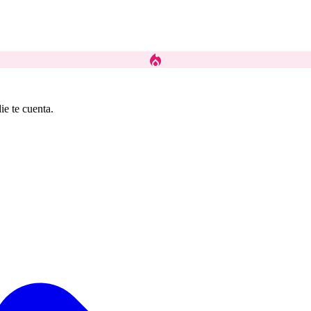
local_fire_department
ie te cuenta.