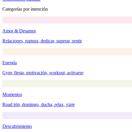
Categorías por intención
Amor & Desamor
Relaciones, ruptura, dedicar, superar, sentir
Energía
Gym, fiesta, motivación, workout, activarse
Momentos
Road trip, domingo, ducha, relax, viaje
Descubrimiento