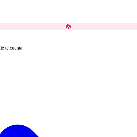
local_fire_department
ie te cuenta.