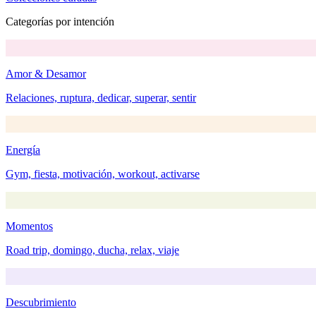
Categorías por intención
Amor & Desamor
Relaciones, ruptura, dedicar, superar, sentir
Energía
Gym, fiesta, motivación, workout, activarse
Momentos
Road trip, domingo, ducha, relax, viaje
Descubrimiento