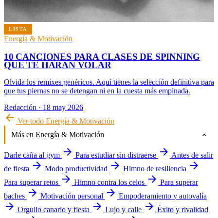
LISTA
Energía & Motivación
10 CANCIONES PARA CLASES DE SPINNING
QUE TE HARÁN VOLAR
Olvida los remixes genéricos. Aquí tienes la selección definitiva para
que tus piernas no se detengan ni en la cuesta más empinada.
Redacción
·
18 may 2026
arrow_back
Ver todo Energía & Motivación
expand_more
Más en Energía & Motivación
arrow_forward
arrow_forward
Darle caña al gym
Para estudiar sin distraerse
Antes de salir
arrow_forward
arrow_forward
arrow_forward
de fiesta
Modo productividad
Himno de resiliencia
arrow_forward
arrow_forward
Para superar retos
Himno contra los celos
Para superar
arrow_forward
arrow_forward
baches
Motivación personal
Empoderamiento y autovalía
arrow_forward
arrow_forward
arrow_forward
Orgullo canario y fiesta
Lujo y calle
Éxito y rivalidad