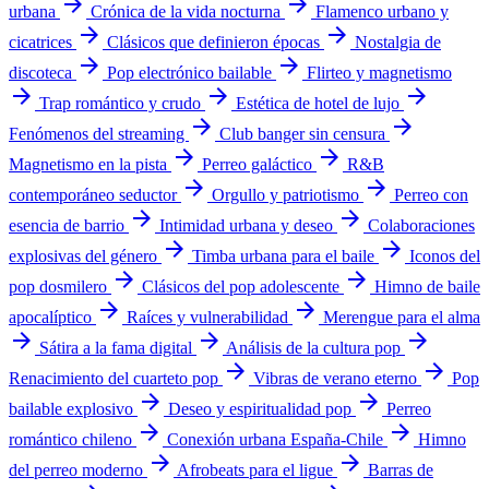
arrow_forward
arrow_forward
urbana
Crónica de la vida nocturna
Flamenco urbano y
arrow_forward
arrow_forward
cicatrices
Clásicos que definieron épocas
Nostalgia de
arrow_forward
arrow_forward
discoteca
Pop electrónico bailable
Flirteo y magnetismo
arrow_forward
arrow_forward
arrow_forward
Trap romántico y crudo
Estética de hotel de lujo
arrow_forward
arrow_forward
Fenómenos del streaming
Club banger sin censura
arrow_forward
arrow_forward
Magnetismo en la pista
Perreo galáctico
R&B
arrow_forward
arrow_forward
contemporáneo seductor
Orgullo y patriotismo
Perreo con
arrow_forward
arrow_forward
esencia de barrio
Intimidad urbana y deseo
Colaboraciones
arrow_forward
arrow_forward
explosivas del género
Timba urbana para el baile
Iconos del
arrow_forward
arrow_forward
pop dosmilero
Clásicos del pop adolescente
Himno de baile
arrow_forward
arrow_forward
apocalíptico
Raíces y vulnerabilidad
Merengue para el alma
arrow_forward
arrow_forward
arrow_forward
Sátira a la fama digital
Análisis de la cultura pop
arrow_forward
arrow_forward
Renacimiento del cuarteto pop
Vibras de verano eterno
Pop
arrow_forward
arrow_forward
bailable explosivo
Deseo y espiritualidad pop
Perreo
arrow_forward
arrow_forward
romántico chileno
Conexión urbana España-Chile
Himno
arrow_forward
arrow_forward
del perreo moderno
Afrobeats para el ligue
Barras de