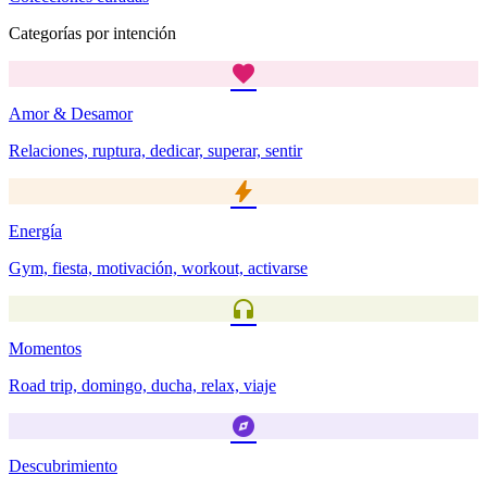
Categorías por intención
favorite
Amor & Desamor
Relaciones, ruptura, dedicar, superar, sentir
bolt
Energía
Gym, fiesta, motivación, workout, activarse
headphones
Momentos
Road trip, domingo, ducha, relax, viaje
explore
Descubrimiento