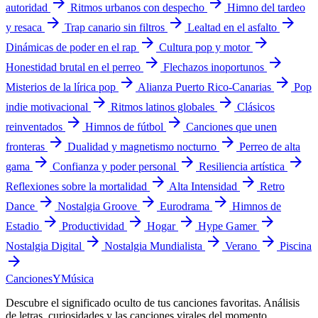
arrow_forward
arrow_forward
autoridad
Ritmos urbanos con despecho
Himno del tardeo
arrow_forward
arrow_forward
arrow_forward
y resaca
Trap canario sin filtros
Lealtad en el asfalto
arrow_forward
arrow_forward
Dinámicas de poder en el rap
Cultura pop y motor
arrow_forward
arrow_forward
Honestidad brutal en el perreo
Flechazos inoportunos
arrow_forward
arrow_forward
Misterios de la lírica pop
Alianza Puerto Rico-Canarias
Pop
arrow_forward
arrow_forward
indie motivacional
Ritmos latinos globales
Clásicos
arrow_forward
arrow_forward
reinventados
Himnos de fútbol
Canciones que unen
arrow_forward
arrow_forward
fronteras
Dualidad y magnetismo nocturno
Perreo de alta
arrow_forward
arrow_forward
arrow_forward
gama
Confianza y poder personal
Resiliencia artística
arrow_forward
arrow_forward
Reflexiones sobre la mortalidad
Alta Intensidad
Retro
arrow_forward
arrow_forward
arrow_forward
Dance
Nostalgia Groove
Eurodrama
Himnos de
arrow_forward
arrow_forward
arrow_forward
arrow_forward
Estadio
Productividad
Hogar
Hype Gamer
arrow_forward
arrow_forward
arrow_forward
Nostalgia Digital
Nostalgia Mundialista
Verano
Piscina
arrow_forward
Canciones
Y
Música
Descubre el significado oculto de tus canciones favoritas. Análisis
de letras, curiosidades y las canciones virales del momento.