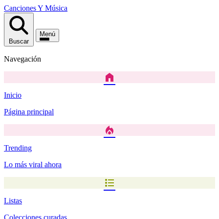
Canciones
Y
Música
Menú
Buscar
Navegación
home
Inicio
Página principal
local_fire_department
Trending
Lo más viral ahora
format_list_bulleted
Listas
Colecciones curadas