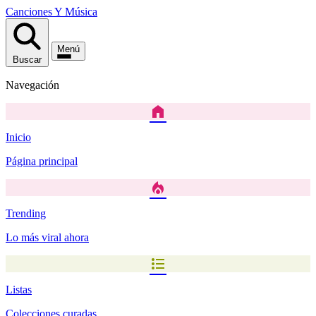
Canciones
Y
Música
Menú
Buscar
Navegación
home
Inicio
Página principal
local_fire_department
Trending
Lo más viral ahora
format_list_bulleted
Listas
Colecciones curadas