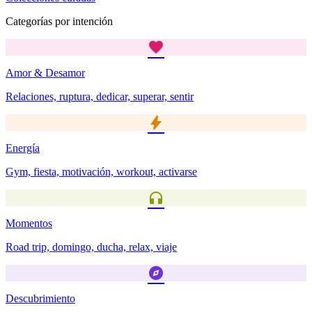
Categorías por intención
favorite
Amor & Desamor
Relaciones, ruptura, dedicar, superar, sentir
bolt
Energía
Gym, fiesta, motivación, workout, activarse
headphones
Momentos
Road trip, domingo, ducha, relax, viaje
explore
Descubrimiento