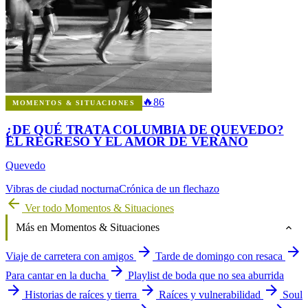
🔥
86
MOMENTOS & SITUACIONES
¿DE QUÉ TRATA COLUMBIA DE QUEVEDO?
EL REGRESO Y EL AMOR DE VERANO
Quevedo
Vibras de ciudad nocturna
Crónica de un flechazo
arrow_back
Ver todo Momentos & Situaciones
expand_more
Más en Momentos & Situaciones
arrow_forward
arrow_forward
Viaje de carretera con amigos
Tarde de domingo con resaca
arrow_forward
Para cantar en la ducha
Playlist de boda que no sea aburrida
arrow_forward
arrow_forward
arrow_forward
Historias de raíces y tierra
Raíces y vulnerabilidad
Soul