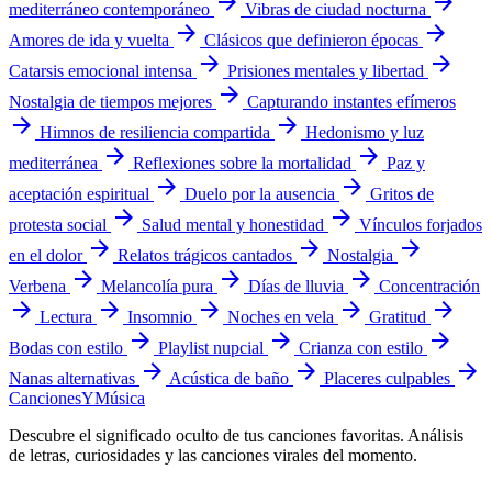
arrow_forward
arrow_forward
mediterráneo contemporáneo
Vibras de ciudad nocturna
arrow_forward
arrow_forward
Amores de ida y vuelta
Clásicos que definieron épocas
arrow_forward
arrow_forward
Catarsis emocional intensa
Prisiones mentales y libertad
arrow_forward
Nostalgia de tiempos mejores
Capturando instantes efímeros
arrow_forward
arrow_forward
Himnos de resiliencia compartida
Hedonismo y luz
arrow_forward
arrow_forward
mediterránea
Reflexiones sobre la mortalidad
Paz y
arrow_forward
arrow_forward
aceptación espiritual
Duelo por la ausencia
Gritos de
arrow_forward
arrow_forward
protesta social
Salud mental y honestidad
Vínculos forjados
arrow_forward
arrow_forward
arrow_forward
en el dolor
Relatos trágicos cantados
Nostalgia
arrow_forward
arrow_forward
arrow_forward
Verbena
Melancolía pura
Días de lluvia
Concentración
arrow_forward
arrow_forward
arrow_forward
arrow_forward
arrow_forward
Lectura
Insomnio
Noches en vela
Gratitud
arrow_forward
arrow_forward
arrow_forward
Bodas con estilo
Playlist nupcial
Crianza con estilo
arrow_forward
arrow_forward
arrow_forward
Nanas alternativas
Acústica de baño
Placeres culpables
Canciones
Y
Música
Descubre el significado oculto de tus canciones favoritas. Análisis
de letras, curiosidades y las canciones virales del momento.