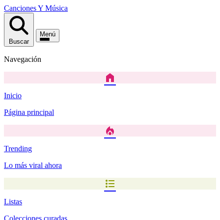
Canciones
Y
Música
Menú
Buscar
Navegación
home
Inicio
Página principal
local_fire_department
Trending
Lo más viral ahora
format_list_bulleted
Listas
Colecciones curadas