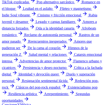
arrow_forward
arrow_forward
TikTok explicadas
Pop alternativo sarcástico
Romance en
arrow_forward
arrow_forward
arrow_forward
el bloque
Lealtad en el asfalto
Flirteo y magnetismo
arrow_forward
arrow_forward
Indie Soul vibrante
Cinismo y fricción emocional
Rabia
arrow_forward
arrow_forward
juvenil y desamor
Legado y cargas familiares
Amores a
arrow_forward
arrow_forward
distancia forzados
Oda a la identidad canaria
Afrobeats
arrow_forward
arrow_forward
romántico
Reclamo de autonomía personal
Rastros de un
arrow_forward
arrow_forward
amor pasado
Reencuentros inesperados
Amores que
arrow_forward
arrow_forward
pudieron ser
De la cama al corazón
Himnos de la
arrow_forward
arrow_forward
generación Z
Salud mental y relaciones
Catarsis emocional
arrow_forward
arrow_forward
intensa
Advertencias de amor protector
Flamenco urbano y
arrow_forward
arrow_forward
cicatrices
Persistencia y deseo nocturno
Crítica a la fachada
arrow_forward
arrow_forward
digital
Identidad y devoción queer
Duelo y superación
arrow_forward
arrow_forward
personal
Resignación sentimental lúcida
Redención pop-
arrow_forward
arrow_forward
rock
Clásicos del pop-rock español
Existencialismo pop
arrow_forward
arrow_forward
arrow_forward
Resiliencia artística
Arrepentimiento
Segundas
arrow_forward
oportunidades
Canciones
Y
Música