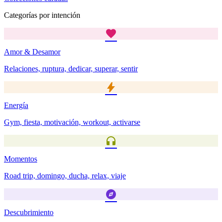
Categorías por intención
favorite
Amor & Desamor
Relaciones, ruptura, dedicar, superar, sentir
bolt
Energía
Gym, fiesta, motivación, workout, activarse
headphones
Momentos
Road trip, domingo, ducha, relax, viaje
explore
Descubrimiento