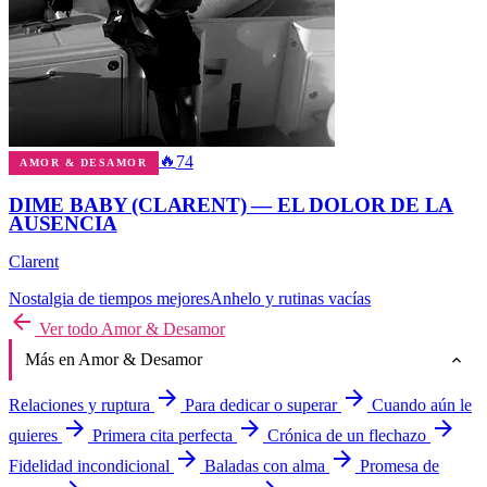
🔥
74
AMOR & DESAMOR
DIME BABY (CLARENT) — EL DOLOR DE LA
AUSENCIA
Clarent
Nostalgia de tiempos mejores
Anhelo y rutinas vacías
arrow_back
Ver todo Amor & Desamor
expand_more
Más en Amor & Desamor
arrow_forward
arrow_forward
Relaciones y ruptura
Para dedicar o superar
Cuando aún le
arrow_forward
arrow_forward
arrow_forward
quieres
Primera cita perfecta
Crónica de un flechazo
arrow_forward
arrow_forward
Fidelidad incondicional
Baladas con alma
Promesa de