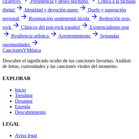
cicatrices
Persistencia y deseo nocturno
Crítica a la fachada
arrow_forward
arrow_forward
digital
Identidad y devoción queer
Duelo y superación
arrow_forward
arrow_forward
personal
Resignación sentimental lúcida
Redención pop-
arrow_forward
arrow_forward
rock
Clásicos del pop-rock español
Existencialismo pop
arrow_forward
arrow_forward
arrow_forward
Resiliencia artística
Arrepentimiento
Segundas
arrow_forward
oportunidades
Canciones
Y
Música
Descubre el significado oculto de tus canciones favoritas. Análisis
de letras, curiosidades y las canciones virales del momento.
EXPLORAR
Inicio
Trending
Desamor
Energía
Descubrimiento
LEGAL
Aviso legal