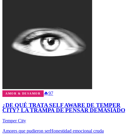
🔥
97
AMOR & DESAMOR
¿DE QUÉ TRATA SELF AWARE DE TEMPER
CITY? LA TRAMPA DE PENSAR DEMASIADO
Temper City
Amores que pudieron ser
Honestidad emocional cruda