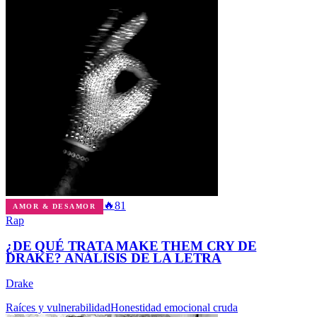
🔥
81
AMOR & DESAMOR
Rap
¿DE QUÉ TRATA MAKE THEM CRY DE
DRAKE? ANÁLISIS DE LA LETRA
Drake
Raíces y vulnerabilidad
Honestidad emocional cruda