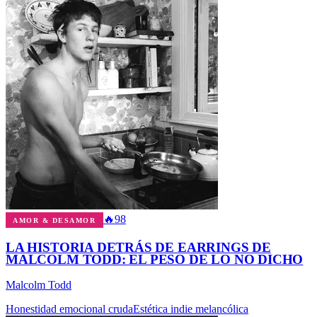
🔥
98
AMOR & DESAMOR
LA HISTORIA DETRÁS DE EARRINGS DE
MALCOLM TODD: EL PESO DE LO NO DICHO
Malcolm Todd
Honestidad emocional cruda
Estética indie melancólica