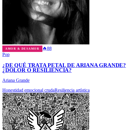
🔥
88
AMOR & DESAMOR
Pop
¿DE QUÉ TRATA PETAL DE ARIANA GRANDE?
¿DOLOR O RESILIENCIA?
Ariana Grande
Honestidad emocional cruda
Resiliencia artística