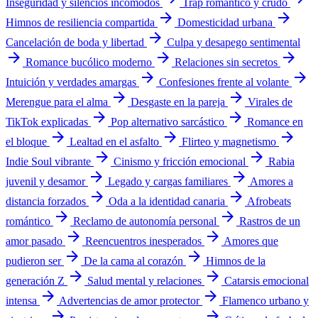
Inseguridad y silencios incómodos
Trap romántico y crudo
arrow_forward
arrow_forward
Himnos de resiliencia compartida
Domesticidad urbana
arrow_forward
Cancelación de boda y libertad
Culpa y desapego sentimental
arrow_forward
arrow_forward
arrow_forward
Romance bucólico moderno
Relaciones sin secretos
arrow_forward
arrow_forward
Intuición y verdades amargas
Confesiones frente al volante
arrow_forward
arrow_forward
Merengue para el alma
Desgaste en la pareja
Virales de
arrow_forward
arrow_forward
TikTok explicadas
Pop alternativo sarcástico
Romance en
arrow_forward
arrow_forward
arrow_forward
el bloque
Lealtad en el asfalto
Flirteo y magnetismo
arrow_forward
arrow_forward
Indie Soul vibrante
Cinismo y fricción emocional
Rabia
arrow_forward
arrow_forward
juvenil y desamor
Legado y cargas familiares
Amores a
arrow_forward
arrow_forward
distancia forzados
Oda a la identidad canaria
Afrobeats
arrow_forward
arrow_forward
romántico
Reclamo de autonomía personal
Rastros de un
arrow_forward
arrow_forward
amor pasado
Reencuentros inesperados
Amores que
arrow_forward
arrow_forward
pudieron ser
De la cama al corazón
Himnos de la
arrow_forward
arrow_forward
generación Z
Salud mental y relaciones
Catarsis emocional
arrow_forward
arrow_forward
intensa
Advertencias de amor protector
Flamenco urbano y
arrow_forward
arrow_forward