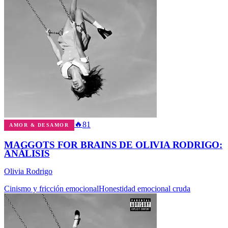
🔥
81
AMOR & DESAMOR
MAGGOTS FOR BRAINS DE OLIVIA RODRIGO:
ANÁLISIS
Olivia Rodrigo
Cinismo y fricción emocional
Honestidad emocional cruda