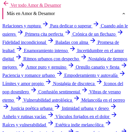
arrow_back
Ver todo Amor & Desamor
expand_more
Más en Amor & Desamor
arrow_forward
arrow_forward
Relaciones y ruptura
Para dedicar o superar
Cuando aún le
arrow_forward
arrow_forward
arrow_forward
quieres
Primera cita perfecta
Crónica de un flechazo
arrow_forward
arrow_forward
Fidelidad incondicional
Baladas con alma
Promesa de
arrow_forward
arrow_forward
lealtad
Enamoramiento intenso
Incertidumbre en el amor
arrow_forward
arrow_forward
digital
Ritmos urbanos con despecho
Nostalgia de tiempos
arrow_forward
arrow_forward
arrow_forward
mejores
Amor puro y genuino
Orgullo canario y fiesta
arrow_forward
arrow_forward
Paciencia y romance urbano
Empoderamiento y autovalía
arrow_forward
arrow_forward
Límites y amor propio
Nostalgia de discoteca
Iconos del
arrow_forward
arrow_forward
pop dosmilero
Confusión sentimental
Vibras de verano
arrow_forward
arrow_forward
eterno
Vulnerabilidad astrológica
Melancolía en el perreo
arrow_forward
arrow_forward
arrow_forward
Justicia poética urbana
Intimidad urbana y deseo
arrow_forward
arrow_forward
Anhelo y rutinas vacías
Vínculos forjados en el dolor
arrow_forward
arrow_forward
Raíces y vulnerabilidad
Estética indie melancólica
arrow_forward
arrow_forward