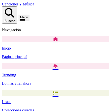
Canciones
Y
Música
Menú
Buscar
Navegación
home
Inicio
Página principal
local_fire_department
Trending
Lo más viral ahora
format_list_bulleted
Listas
Colecciones curadas