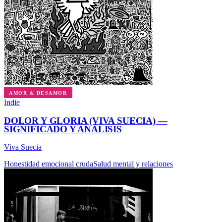
AMOR & DESAMOR
Indie
DOLOR Y GLORIA (VIVA SUECIA) —
SIGNIFICADO Y ANÁLISIS
Viva Suecia
Honestidad emocional cruda
Salud mental y relaciones