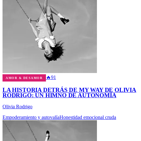
🔥
91
AMOR & DESAMOR
LA HISTORIA DETRÁS DE MY WAY DE OLIVIA
RODRIGO: UN HIMNO DE AUTONOMÍA
Olivia Rodrigo
Empoderamiento y autovalía
Honestidad emocional cruda