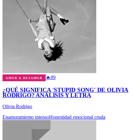
🔥
89
AMOR & DESAMOR
¿QUÉ SIGNIFICA 'STUPID SONG' DE OLIVIA
RODRIGO? ANÁLISIS Y LETRA
Olivia Rodrigo
Enamoramiento intenso
Honestidad emocional cruda