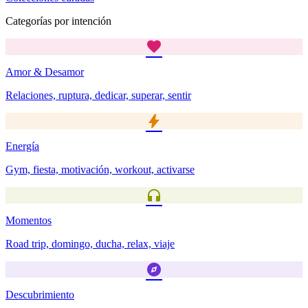
Categorías por intención
favorite
Amor & Desamor
Relaciones, ruptura, dedicar, superar, sentir
bolt
Energía
Gym, fiesta, motivación, workout, activarse
headphones
Momentos
Road trip, domingo, ducha, relax, viaje
explore
Descubrimiento