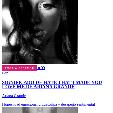
🔥
99
AMOR & DESAMOR
Pop
SIGNIFICADO DE HATE THAT I MADE YOU
LOVE ME DE ARIANA GRANDE
Ariana Grande
Honestidad emocional cruda
Culpa y desapego sentimental