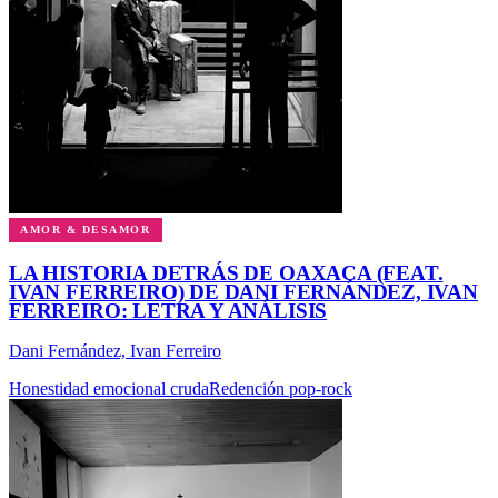
AMOR & DESAMOR
LA HISTORIA DETRÁS DE OAXACA (FEAT.
IVAN FERREIRO) DE DANI FERNÁNDEZ, IVAN
FERREIRO: LETRA Y ANÁLISIS
Dani Fernández, Ivan Ferreiro
Honestidad emocional cruda
Redención pop-rock