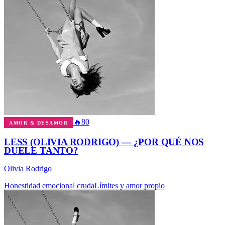
🔥
80
AMOR & DESAMOR
LESS (OLIVIA RODRIGO) — ¿POR QUÉ NOS
DUELE TANTO?
Olivia Rodrigo
Honestidad emocional cruda
Límites y amor propio