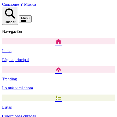
Canciones
Y
Música
Menú
Buscar
Navegación
home
Inicio
Página principal
local_fire_department
Trending
Lo más viral ahora
format_list_bulleted
Listas
Colecciones curadas