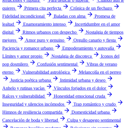
Relaciones y ruptura
Para dedicar o superar
Cuando aún le
arrow_forward
arrow_forward
arrow_forward
quieres
Primera cita perfecta
Crónica de un flechazo
arrow_forward
arrow_forward
Fidelidad incondicional
Baladas con alma
Promesa de
arrow_forward
arrow_forward
lealtad
Enamoramiento intenso
Incertidumbre en el amor
arrow_forward
arrow_forward
digital
Ritmos urbanos con despecho
Nostalgia de tiempos
arrow_forward
arrow_forward
arrow_forward
mejores
Amor puro y genuino
Orgullo canario y fiesta
arrow_forward
arrow_forward
Paciencia y romance urbano
Empoderamiento y autovalía
arrow_forward
arrow_forward
Límites y amor propio
Nostalgia de discoteca
Iconos del
arrow_forward
arrow_forward
pop dosmilero
Confusión sentimental
Vibras de verano
arrow_forward
arrow_forward
eterno
Vulnerabilidad astrológica
Melancolía en el perreo
arrow_forward
arrow_forward
arrow_forward
Justicia poética urbana
Intimidad urbana y deseo
arrow_forward
arrow_forward
Anhelo y rutinas vacías
Vínculos forjados en el dolor
arrow_forward
arrow_forward
Raíces y vulnerabilidad
Honestidad emocional cruda
arrow_forward
arrow_forward
Inseguridad y silencios incómodos
Trap romántico y crudo
arrow_forward
arrow_forward
Himnos de resiliencia compartida
Domesticidad urbana
arrow_forward
Cancelación de boda y libertad
Culpa y desapego sentimental
arrow_forward
arrow_forward
arrow_forward