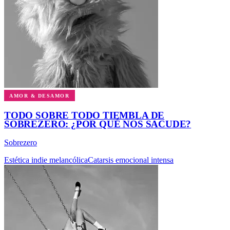
AMOR & DESAMOR
TODO SOBRE TODO TIEMBLA DE
SOBREZERO: ¿POR QUÉ NOS SACUDE?
Sobrezero
Estética indie melancólica
Catarsis emocional intensa