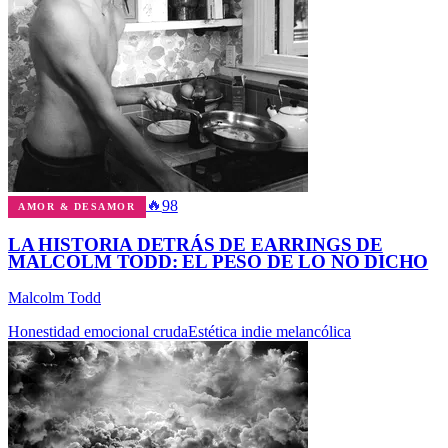
🔥
98
AMOR & DESAMOR
LA HISTORIA DETRÁS DE EARRINGS DE
MALCOLM TODD: EL PESO DE LO NO DICHO
Malcolm Todd
Honestidad emocional cruda
Estética indie melancólica