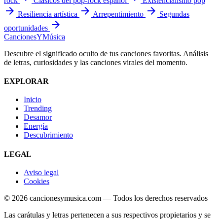
rock
Clásicos del pop-rock español
Existencialismo pop
arrow_forward
arrow_forward
arrow_forward
Resiliencia artística
Arrepentimiento
Segundas
arrow_forward
oportunidades
Canciones
Y
Música
Descubre el significado oculto de tus canciones favoritas. Análisis
de letras, curiosidades y las canciones virales del momento.
EXPLORAR
Inicio
Trending
Desamor
Energía
Descubrimiento
LEGAL
Aviso legal
Cookies
© 2026 cancionesymusica.com — Todos los derechos reservados
Las carátulas y letras pertenecen a sus respectivos propietarios y se