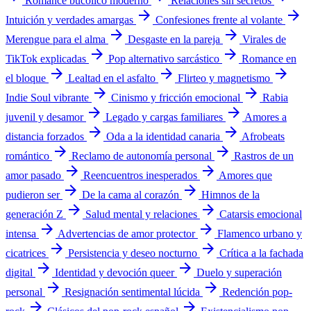
Romance bucólico moderno
Relaciones sin secretos
arrow_forward
arrow_forward
Intuición y verdades amargas
Confesiones frente al volante
arrow_forward
arrow_forward
Merengue para el alma
Desgaste en la pareja
Virales de
arrow_forward
arrow_forward
TikTok explicadas
Pop alternativo sarcástico
Romance en
arrow_forward
arrow_forward
arrow_forward
el bloque
Lealtad en el asfalto
Flirteo y magnetismo
arrow_forward
arrow_forward
Indie Soul vibrante
Cinismo y fricción emocional
Rabia
arrow_forward
arrow_forward
juvenil y desamor
Legado y cargas familiares
Amores a
arrow_forward
arrow_forward
distancia forzados
Oda a la identidad canaria
Afrobeats
arrow_forward
arrow_forward
romántico
Reclamo de autonomía personal
Rastros de un
arrow_forward
arrow_forward
amor pasado
Reencuentros inesperados
Amores que
arrow_forward
arrow_forward
pudieron ser
De la cama al corazón
Himnos de la
arrow_forward
arrow_forward
generación Z
Salud mental y relaciones
Catarsis emocional
arrow_forward
arrow_forward
intensa
Advertencias de amor protector
Flamenco urbano y
arrow_forward
arrow_forward
cicatrices
Persistencia y deseo nocturno
Crítica a la fachada
arrow_forward
arrow_forward
digital
Identidad y devoción queer
Duelo y superación
arrow_forward
arrow_forward
personal
Resignación sentimental lúcida
Redención pop-
arrow_forward
arrow_forward