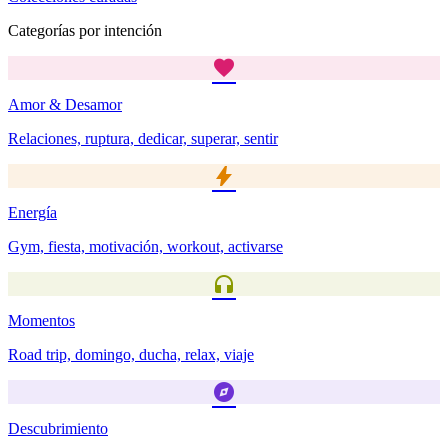
Categorías por intención
favorite
Amor & Desamor
Relaciones, ruptura, dedicar, superar, sentir
bolt
Energía
Gym, fiesta, motivación, workout, activarse
headphones
Momentos
Road trip, domingo, ducha, relax, viaje
explore
Descubrimiento